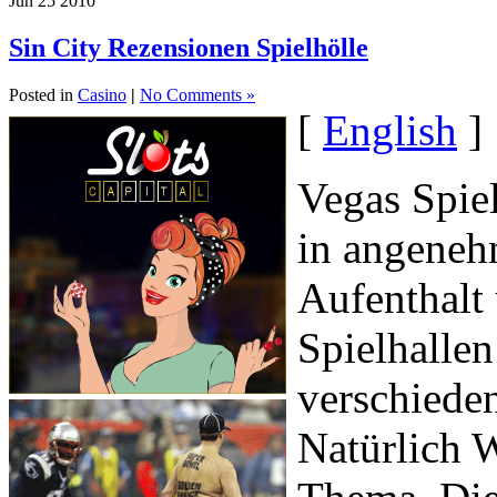
Jun
25
2010
Sin City Rezensionen Spielhölle
Posted in
Casino
|
No Comments »
[
English
]
Vegas Spie
in angeneh
Aufenthalt
Spielhallen
verschiede
Natürlich 