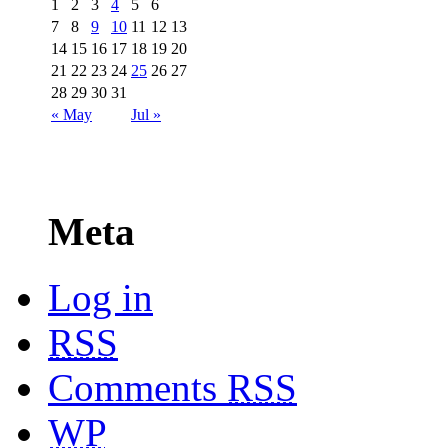
1
2
3
4
5
6
7
8
9
10
11
12
13
14
15
16
17
18
19
20
21
22
23
24
25
26
27
28
29
30
31
« May
Jul »
Meta
Log in
RSS
Comments
RSS
WP